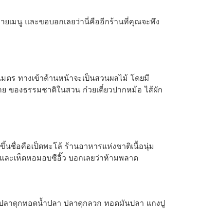
ยเมนู และขอบอกเลยว่านี่คืออีกร้านที่คุณจะพึง
อยเมตร ทางเข้าด้านหน้าจะเป็นสวนผลไม้ โดยมี
สบาย ของธรรมชาติในสวน ก๋วยเตี๋ยวปากหม้อ ไส้ผัก
นชื่อคือเป็ดพะโล้ ร้านอาหารแห่งชาติเนื้อนุ่ม
น และเห็ดหอมอบซีอิ๊ว บอกเลยว่าห้ามพลาด
็นปลาดุกทอดน้ำปลา ปลาดุกลวก ทอดมันปลา แกงปู