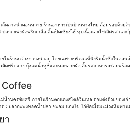
กล้ตลาดน้ำดอนหวาย ร้านอาหารเป็นบ้านทรงไทย ล้อมรอบด้วยต้นไม้
ากะพงผัดพริกเกลือ ลิ้นเป็ดเซี่ยงไฮ้ ซุปเนื้อและไข่เลิศรส แล
ในร้านกว้างขวางน่าอยู่ โดยเฉพาะบริเวณที่นั่งริมน้ำซึ่งในตอน
นผัดพริกแกง กุ้งแม่น้ำชูชี่และหอยลายผัด ลิ้มรสอาหารอร่อยพร
 Coffee
ม่น้ำนครชัยศรี ภายในร้านตกแต่งสไตล์วินเทจ ตกแต่งด้วยของ
าด : ปลากะพงทอดน้ำปลา ชะอม แกงไข่ ไก่ผัดเม็ดมะม่วงหิมพานต์แ
ายา