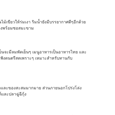
เขียวให้ร่มเงา ริมน้ำยังมีบรรยากาศดีๆอีกด้วย
ะกุ้งพร้อมซอสมะขาม
เย็นจะมีลมพัดเย็นๆ เมนูอาหารเป็นอาหารไทย และ
้อมฟังดนตรีสดเพราะๆ เหมาะสำหรับทานกับ
เก่าและของสะสมมากมาย ส่วนภายนอกโปร่งโล่ง
ละปลาฉู่ฉีกุ้ง