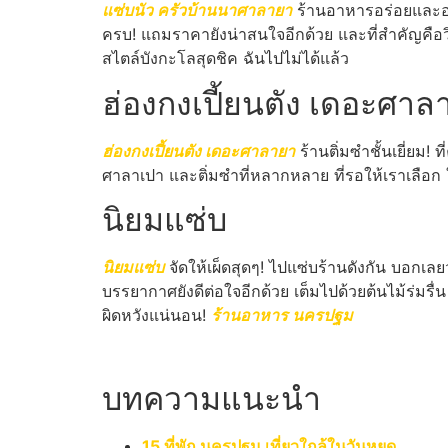
แซ่บนัว ครัวบ้านนาศาลายา
ร้านอาหารอร่อยและอร
ครบ! แถมราคายังน่าสนใจอีกด้วย และที่สำคัญคือว
สไตล์บังกะโลสุดชิค ฉันไปไม่ได้แล้ว
ฮ่องกงเปี้ยนตัง เดอะศาล
ฮ่องกงเปี้ยนตัง เดอะศาลายา
ร้านติ่มซำชั้นเยี่ยม!
ศาลาเปา และติ่มซำที่หลากหลาย ที่รอให้เราเลือก ใ
นิยมแซ่บ
นิยมแซ่บ
จัดให้เผ็ดสุดๆ! ไปแซ่บร้านดังกัน บอกเล
บรรยากาศยังดีต่อใจอีกด้วย เต็มไปด้วยต้นไม้ร่มรื
ผิดหวังแน่นอน!
ร้านอาหาร นครปฐม
บทความแนะนำ
15 ที่พัก นครปฐม เที่ยวใกล้ในวันหยุด