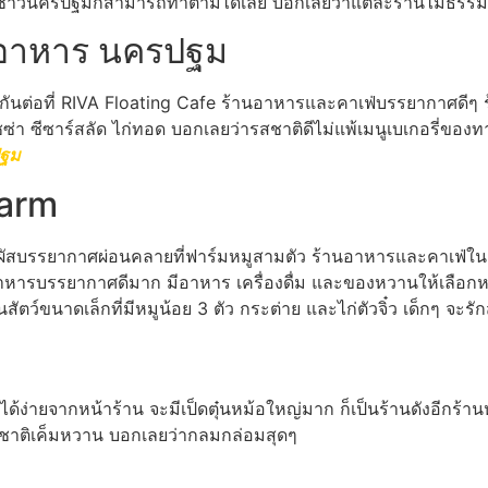
รือชาวนครปฐมก็สามารถทำตามได้เลย บอกเลยว่าแต่ละร้านไม่ธรร
านอาหาร นครปฐม
กันต่อที่ RIVA Floating Cafe ร้านอาหารและคาเฟ่บรรยากาศดีๆ ร
 ซีซาร์สลัด ไก่ทอด บอกเลยว่ารสชาติดีไม่แพ้เมนูเบเกอรี่ของทางร้
ปฐม
Farm
ัสบรรยากาศผ่อนคลายที่ฟาร์มหมูสามตัว ร้านอาหารและคาเฟ่ใ
หารบรรยากาศดีมาก มีอาหาร เครื่องดื่ม และของหวานให้เลือกหล
ว์ขนาดเล็กที่มีหมูน้อย 3 ตัว กระต่าย และไก่ตัวจิ๋ว เด็กๆ จะรัก
้ง่ายจากหน้าร้าน จะมีเป็ดตุ๋นหม้อใหญ่มาก ก็เป็นร้านดังอีกร้าน
มีรสชาติเค็มหวาน บอกเลยว่ากลมกล่อมสุดๆ