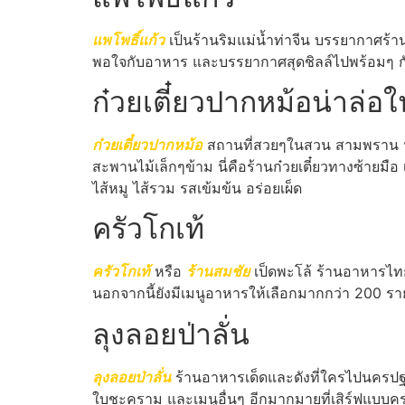
แพโพธิ์แก้ว
เป็นร้านริมแม่น้ำท่าจีน บรรยากาศร้
พอใจกับอาหาร และบรรยากาศสุดชิลล์ไปพร้อมๆ กัน
ก๋วยเตี๋ยวปากหม้อน่าล่อ
ก๋วยเตี๋ยวปากหม้อ
สถานที่สวยๆในสวน สามพราน นครปฐ
สะพานไม้เล็กๆข้าม นี่คือร้านก๋วยเตี๋ยวทางซ้ายม
ไส้หมู ไส้รวม รสเข้มข้น อร่อยเผ็ด
ครัวโกเท้
ครัวโกเท้
หรือ
ร้านสมชัย
เป็ดพะโล้ ร้านอาหารไทย-
นอกจากนี้ยังมีเมนูอาหารให้เลือกมากกว่า 200 ราย
ลุงลอยป่าลั่น
ลุงลอยป่าลั่น
ร้านอาหารเด็ดและดังที่ใครไปนครป
ใบชะคราม และเมนูอื่นๆ อีกมากมายที่เสิร์ฟแบบครบ