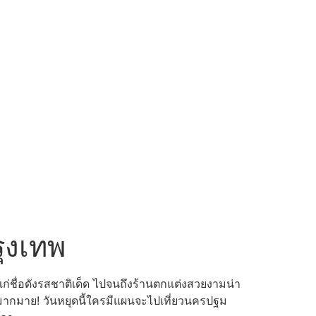
รุงเทพ
ชื่อดังรสชาติเด็ด ไปจนถึงร้านตกแต่งสวยงามน่า
มากมาย! วันหยุดนี้ใครมีแผนจะไปเที่ยวนครปฐม