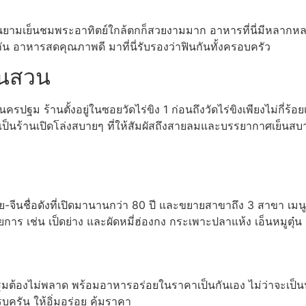
านยามเย็นชมพระอาทิตย์ใกล้ตกก็สวยงามมาก อาหารที่นี่มีหลากหลา
 อาหารสดคุณภาพดี มาที่นี่รับรองว่าฟินกันทั้งครอบครัว
ในสวน
ม ร้านตั้งอยู่ในซอยวัดไร่ขิง 1 ก่อนถึงวัดไร่ขิงเพียงไม่กี่ร้
ือ เป็นร้านเปิดโล่งสบายๆ ที่ให้สัมผัสถึงสายลมและบรรยากาศเย็น
จีนชื่อดังที่เปิดมานานกว่า 80 ปี และขยายสาขาถึง 3 สาขา เมนูขึ้
การ เช่น เป็ดย่าง และผัดหมี่ฮ่องกง กระเพาะปลาแห้ง เอ็นหมูตุ๋
ฐมต้องไม่พลาด พร้อมอาหารอร่อยในราคาเป็นกันเอง ไม่ว่าจะเป
ครัน ให้อิ่มอร่อย คุ้มราคา