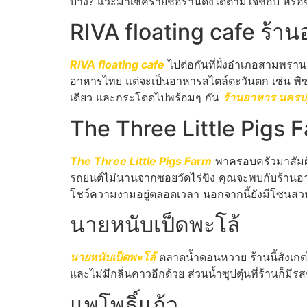
บ้าง? แวะมาเช็ครายชื่อร้านดังได้ตามใจชอบ ห
RIVA floating cafe ร้
RIVA floating cafe
ไปต่อกันที่ฝั่งอำเภอสามพราน
อาหารไทย แต่จะเป็นอาหารสไตล์ตะวันตก เช่น พิซซ่า
เดียว และกระโดดไปพร้อมๆ กัน
ร้านอาหาร นคร
The Three Little Pigs 
The Three Little Pigs Farm
พาครอบครัวมาสัมผ
รถยนต์ไม่นานจากซอยวัดไร่ขิง คุณจะพบกับร้านอา
โชว์ความงามอยู่ตลอดเวลา นอกจากนี้ยังมีโซนสวนสัต
นายหนับเป็ดพะโล้
นายหนับเป็ดพะโล้
ตลาดน้ำดอนหวาย ร้านนี้สังเกตได
และไม่มีกลิ่นคาวอีกด้วย ส่วนน้ำซุปตุ๋นที่ร้านก็
แพโพธิ์แก้ว