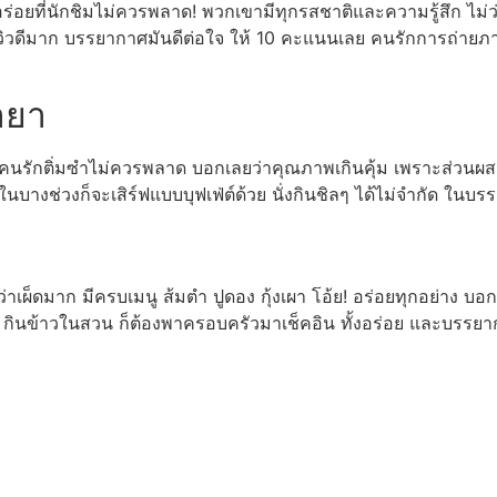
่อยที่นักชิมไม่ควรพลาด! พวกเขามีทุกรสชาติและความรู้สึก ไม่ว
ิวดีมาก บรรยากาศมันดีต่อใจ ให้ 10 คะแนนเลย คนรักการถ่ายภาพ
ายา
 ที่คนรักติ่มซำไม่ควรพลาด บอกเลยว่าคุณภาพเกินคุ้ม เพราะส่วนผสมขอ
นบางช่วงก็จะเสิร์ฟแบบบุฟเฟ่ต์ด้วย นั่งกินชิลๆ ได้ไม่จำกัด ในบ
ยว่าเผ็ดมาก มีครบเมนู ส้มตำ ปูดอง กุ้งเผา โอ้ย! อร่อยทุกอย่าง 
่น กินข้าวในสวน ก็ต้องพาครอบครัวมาเช็คอิน ทั้งอร่อย และบรรยา