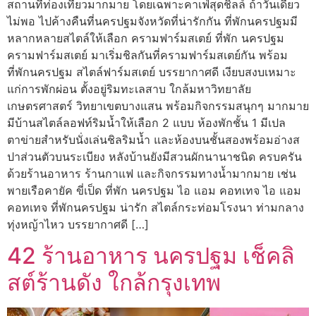
สถานที่ท่องเที่ยวมากมาย โดยเฉพาะคาเฟ่สุดชิลล์ ถ้าวันเดียว
ไม่พอ ไปค้างคืนที่นครปฐมจังหวัดที่น่ารักกัน ที่พักนครปฐมมี
หลากหลายสไตล์ให้เลือก ครามฟาร์มสเตย์ ที่พัก นครปฐม
ครามฟาร์มสเตย์ มาเริ่มชิลกันที่ครามฟาร์มสเตย์กัน พร้อม
ที่พักนครปฐม สไตล์ฟาร์มสเตย์ บรรยากาศดี เงียบสงบเหมาะ
แก่การพักผ่อน ตั้งอยู่ริมทะเลสาบ ใกล้มหาวิทยาลัย
เกษตรศาสตร์ วิทยาเขตบางแสน พร้อมกิจกรรมสนุกๆ มากมาย
มีบ้านสไตล์ลอฟท์ริมน้ำให้เลือก 2 แบบ ห้องพักชั้น 1 มีเปล
ตาข่ายสำหรับนั่งเล่นชิลริมน้ำ และห้องบนชั้นสองพร้อมอ่างส
ปาส่วนตัวบนระเบียง หลังบ้านยังมีสวนผักนานาชนิด ครบครัน
ด้วยร้านอาหาร ร้านกาแฟ และกิจกรรมทางน้ำมากมาย เช่น
พายเรือคายัค ขี่เป็ด ที่พัก นครปฐม ไอ แอม คอทเทจ ไอ แอม
คอทเทจ ที่พักนครปฐม น่ารัก สไตล์กระท่อมโรงนา ท่ามกลาง
ทุ่งหญ้าไหว บรรยากาศดี […]
42 ร้านอาหาร นครปฐม เช็คลิ
สต์ร้านดัง ใกล้กรุงเทพ