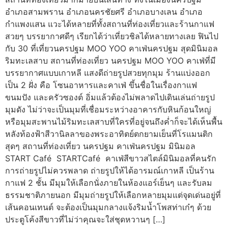
อำเภอสามพราน อำเภอนครชัยศรี อำเภอบางเลน อำเภอ
กำแพงแสน แวะได้หลายที่ทั้งสถานที่ท่องเที่ยวและร้านกาแฟ
สวยๆ บรรยากาศดีๆ เรียกได้ว่าเที่ยวชิลได้หลายทางเลย ฟินไป
กับ 30 ที่เที่ยวนครปฐม MOO YOO คาเฟ่นครปฐม สุดมินิมอล
ริมทะเลสาบ สถานที่ท่องเที่ยว นครปฐม MOO YOO คาเฟ่ที่มี
บรรยากาศแบบเกาหลี แสงดีถ่ายรูปสวยทุกมุม ร้านแบ่งออก
เป็น 2 ฝั่ง คือ โซนอาหารและคาเฟ่ ขึ้นชื่อในเรื่องกาแฟ
ขนมปัง และครัวซองต์ อิ่มแล้วต้องไม่พลาดไปเดินเล่นถ่ายรูป
มุมดัง ไม่ว่าจะเป็นมุมที่เชื่อมระหว่างอาคารกับหินก้อนใหญ่
หรือมุมสะพานไม้ริมทะเลสาบที่ใครที่อยู่จนถึงค่ำก็จะได้เห็นพื้น
หลังท้องฟ้าสีวานิลลาของพระอาทิตย์ตกยามเย็นที่โรแมนติก
สุดๆ สถานที่ท่องเที่ยว นครปฐม คาเฟ่นครปฐม มินิมอล
START Café STARTCafé คาเฟ่สีขาวสไตล์มินิมอลที่คนรัก
การถ่ายรูปไม่ควรพลาด ถ่ายรูปให้ได้อารมณ์เกาหลี เป็นร้าน
กาแฟ 2 ชั้น มีมุมให้เลือกนั่งภายในห้องแอร์เย็นๆ และรับลม
ธรรมชาติภายนอก มีมุมถ่ายรูปให้เลือกหลายมุมแต่จุดเด่นอยู่ที่
เส้นคอนเทนต์ จะต้องเป็นมุมกลางแจ้งริมน้ำโพสท่าเก๋ๆ ด้วย
ประตูโค้งสีขาวที่ไม่ว่าคุณจะใส่ชุดหวานๆ […]