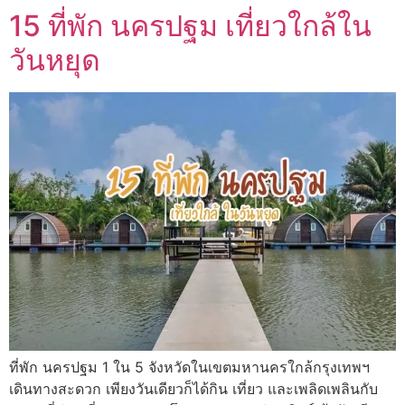
15 ที่พัก นครปฐม เที่ยวใกล้ใน
วันหยุด
ที่พัก นครปฐม 1 ใน 5 จังหวัดในเขตมหานครใกล้กรุงเทพฯ
เดินทางสะดวก เพียงวันเดียวก็ได้กิน เที่ยว และเพลิดเพลินกับ