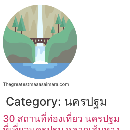
Thegreatestmaaasaimara.com
Category:
นครปฐม
30 สถานที่ท่องเที่ยว นครปฐม
ที่เที่ยวนครปฐม หลากเส้นทาง